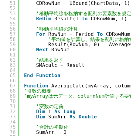
51
CDRowNum = UBound(ChartData, 1)
52
53
'移動平均線を格納する配列の要素数を規定
54
ReDim
Result(1 
To
CDRowNum, 1)
55
56
'移動平均線の計算
57
For
RowNum = Period 
To
CDRowNum
58
'平均値を計算し、結果を配列に格納す
59
Result(RowNum, 0) = AverageC
60
Next
RowNum
61
62
'結果を返す
63
SMAcalc = Result
64
65
End
Function
66
67
Function
AverageCalc(myArray, column
68
'引数の概要
69
'myArrayは元データ、columnNum計算する
70
71
'変数の定義
72
Dim
i 
As
Long
73
Dim
SumArr 
As
Double
74
75
'合計の初期化
76
SumArr = 0