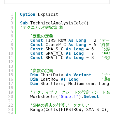
1
Option
Explicit
2
3
Sub
TechnicalAnalysisCalc()
4
'テクニカル指標の計算
5
6
'定数の定義
7
Const
FIRSTROW 
As
Long
= 2 
'デー
8
Const
CloseP_C 
As
Long
= 5 
'終値
9
Const
SMA_S_C 
As
Long
= 6   
'短期
10
Const
SMA_M_C 
As
Long
= 7   
'中期
11
Const
SMA_L_C 
As
Long
= 8   
'長期
12
13
14
'変数の定義
15
Dim
ChartData 
As
Variant
'チャ
16
Dim
LastRow 
As
Long
'最終
17
Dim
ShortTerm, MediumTerm, LongT
18
19
'アクティブワークシートの設定（シート名が
20
Worksheets(
"Sheet1"
).
Select
21
22
'SMAの過去の計算データクリア
23
Range(Cells(FIRSTROW, SMA_S_C), 
24