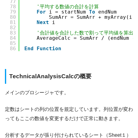
77
78
'平均する数値の合計を計算
79
For
i = startNum 
To
endNum
80
SumArr = SumArr + myArray(i,
81
Next
i
82
83
'合計値を合計した数で割って平均値を算出
84
AverageCalc = SumArr / (endNum -
85
86
End
Function
TechnicalAnalysisCalcの概要
メインのプロシージャです。
定数はシートの列の位置を規定しています。列位置が変わ
ってもここの数値を変更するだけで正常に動きます。
分析するデータが張り付けられているシート（Sheet１）