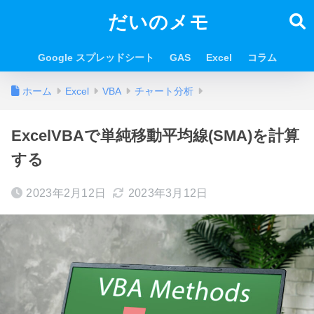
だいのメモ
Google スプレッドシート
GAS
Excel
コラム
ホーム
Excel
VBA
チャート分析
ExcelVBAで単純移動平均線(SMA)を計算
する
2023年2月12日
2023年3月12日