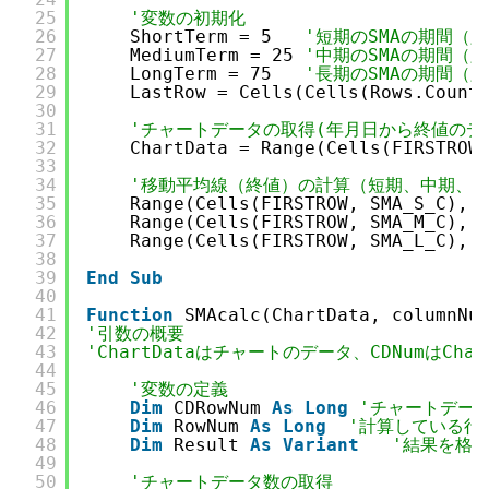
25
'変数の初期化
26
ShortTerm = 5   
'短期のSMAの期間（
27
MediumTerm = 25 
'中期のSMAの期間（
28
LongTerm = 75   
'長期のSMAの期間（
29
LastRow = Cells(Cells(Rows.Count
30
31
'チャートデータの取得(年月日から終値のデ
32
ChartData = Range(Cells(FIRSTROW
33
34
'移動平均線（終値）の計算（短期、中期、
35
Range(Cells(FIRSTROW, SMA_S_C), 
36
Range(Cells(FIRSTROW, SMA_M_C), 
37
Range(Cells(FIRSTROW, SMA_L_C), 
38
39
End
Sub
40
41
Function
SMAcalc(ChartData, columnNu
42
'引数の概要
43
'ChartDataはチャートのデータ、CDNumはC
44
45
'変数の定義
46
Dim
CDRowNum 
As
Long
'チャートデー
47
Dim
RowNum 
As
Long
'計算している行
48
Dim
Result 
As
Variant
'結果を格
49
50
'チャートデータ数の取得