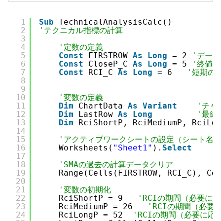
1
Sub
TechnicalAnalysisCalc()
2
'テクニカル指標の計算
3
4
'定数の定義
5
Const
FIRSTROW 
As
Long
= 2 
'デー
6
Const
CloseP_C 
As
Long
= 5 
'終値
7
Const
RCI_C 
As
Long
= 6   
'短期の
8
9
10
'変数の定義
11
Dim
ChartData 
As
Variant
'チャ
12
Dim
LastRow 
As
Long
'最終
13
Dim
RciShortP, RciMediumP, RciLo
14
15
'アクティブワークシートの設定（シート名が
16
Worksheets(
"Sheet1"
).
Select
17
18
'SMAの過去の計算データクリア
19
Range(Cells(FIRSTROW, RCI_C), Ce
20
21
'変数の初期化
22
RciShortP = 9   
'RCIの期間（必要に
23
RciMediumP = 26   
'RCIの期間（必
24
RciLongP = 52  
'RCIの期間（必要に