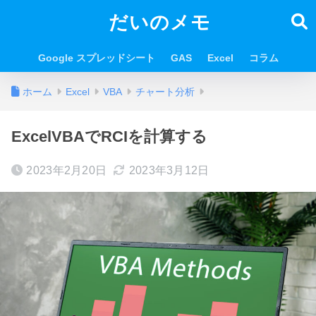
だいのメモ
Google スプレッドシート
GAS
Excel
コラム
ホーム
Excel
VBA
チャート分析
ExcelVBAでRCIを計算する
2023年2月20日
2023年3月12日