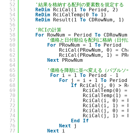
52
'結果を格納する配列の要素数を規定する
53
ReDim
RciCal(1 
To
Period, 2)
54
ReDim
RciCalTemp(0 
To
1)
55
ReDim
Result(1 
To
CDRowNum, 1)
56
57
'RCIの計算
58
For
RowNum = Period 
To
CDRowNum
59
'価格と日付順位を配列に格納（日付は
60
For
PRowNum = 1 
To
Period
61
RciCal(PRowNum, 0) = Cha
62
RciCal(PRowNum, 1) = PRo
63
Next
PRowNum
64
65
'価格を降順に並べ変える（バブルソー
66
For
i = 1 
To
Period - 1
67
For
j = i + 1 
To
Period
68
If
RciCal(j, 0) > Rc
69
RciCalTemp(0) = 
70
RciCalTemp(1) = 
71
RciCal(i, 0) = R
72
RciCal(i, 1) = R
73
RciCal(j, 0) = R
74
RciCal(j, 1) = R
75
End
If
76
Next
j
77
Next
i