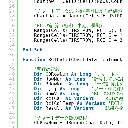
25
LastRow = Cells(Cells(Rows.Count
26
27
'チャートデータの取得(年月日から終値のデ
28
ChartData = Range(Cells(FIRSTROW
29
30
'RCIの計算（短期、中期、長期）
31
Range(Cells(FIRSTROW, RCI_C), Ce
32
Range(Cells(FIRSTROW, RCI_C + 1)
33
Range(Cells(FIRSTROW, RCI_C + 2)
34
35
End
Sub
36
37
Function
RCICalc(ChartData, columnNu
38
39
'変数の定義
40
Dim
CDRowNum 
As
Long
'チャートデー
41
Dim
RowNum 
As
Long
'計算している行
42
Dim
PRowNum 
As
Long
'一時計算用の
43
Dim
i, j 
As
Long
'ソート時に使用
44
Dim
SumV 
As
Long
'RCIのSUMの値
45
Dim
RciCal 
As
Variant
'RCIの途
46
Dim
RciCalTemp 
As
Variant
'RCI
47
Dim
Result 
As
Variant
'結果を格
48
49
'チャートデータ数の取得
50
CDRowNum = UBound(ChartData, 1)
51