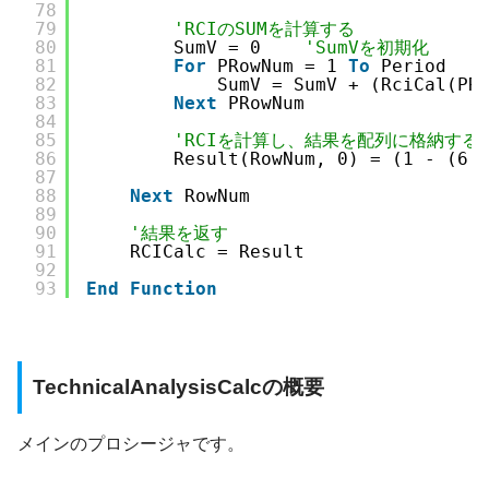
78
79
'RCIのSUMを計算する
80
SumV = 0    
'SumVを初期化
81
For
PRowNum = 1 
To
Period
82
SumV = SumV + (RciCal(PR
83
Next
PRowNum
84
85
'RCIを計算し、結果を配列に格納する
86
Result(RowNum, 0) = (1 - (6 
87
88
Next
RowNum
89
90
'結果を返す
91
RCICalc = Result
92
93
End
Function
TechnicalAnalysisCalcの概要
メインのプロシージャです。